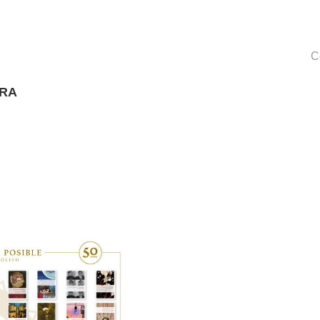
C
URA